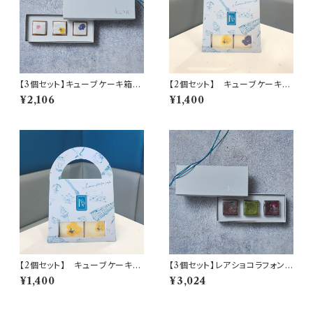
【3個セット】キューブケーキ箱入
【2個セット】 キューブケーキ
り
キウイ＆キウイ+アップルシナモ
¥2,106
¥1,400
ン
【2個セット】 キューブケーキ
【3個セット】レアショコラフォンダ
キウイ＆キウイ2個
ン箱入り
¥1,400
¥3,024