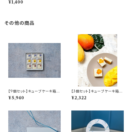
¥1,400
その他の商品
【9個セット】キューブケーキ箱入
【3個セット】キューブケーキ箱入
り
り マンゴーココナッツ
¥5,940
¥2,322